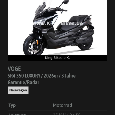
VOGE
SR4 350 LUXURY / 2026er / 3 Jahre
Garantie/Radar
Neuwagen
Typ
Motorrad