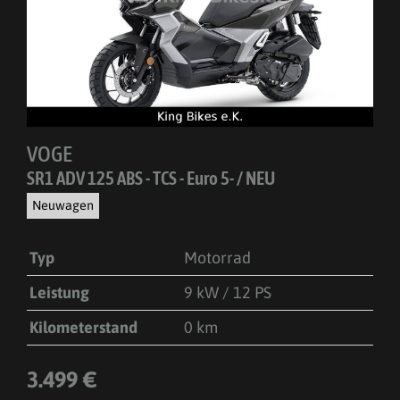
VOGE
SR1 ADV 125 ABS - TCS - Euro 5- / NEU
Neuwagen
Typ
Motorrad
Leistung
9 kW / 12 PS
Kilometerstand
0 km
3.499 €