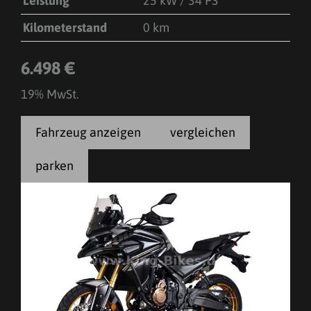
Leistung
25 kW / 34 PS
Kilometerstand
0 km
6.498 €
19% MwSt.
Fahrzeug anzeigen
vergleichen
parken