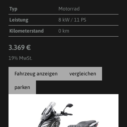
Typ
Motorrad
Leistung
8 kW / 11 PS
Kilometerstand
0 km
3.369 €
19% MwSt.
Fahrzeug anzeigen
vergleichen
parken