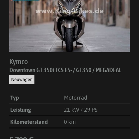
Kymco
Downtown GT 350i TCS E5- / GT350 / MEGADEAL
Neuwagen
Typ
Motorrad
Leistung
21 kW / 29 PS
Kilometerstand
0 km