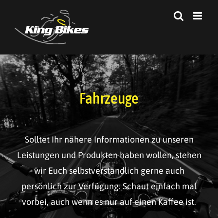
Zum
Inhalt
springen
Fahrzeuge
Solltet Ihr nähere Informationen zu unseren
Leistungen und Produkten haben wollen, stehen
wir Euch selbstverständlich gerne auch
persönlich zur Verfügung. Schaut einfach mal
vorbei, auch wenn es nur auf einen Kaffee ist.