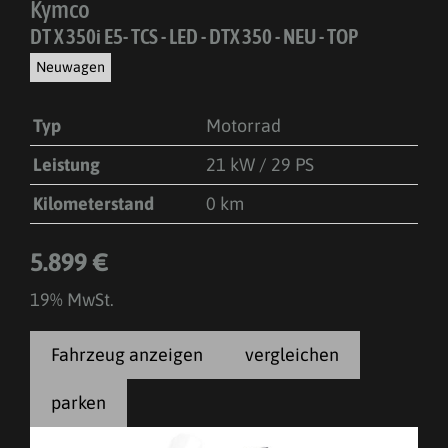
Kymco
DT X 350i E5- TCS - LED - DTX 350 - NEU - TOP
Neuwagen
Typ
Motorrad
Leistung
21 kW / 29 PS
Kilometerstand
0 km
5.899 €
19% MwSt.
Fahrzeug anzeigen
vergleichen
parken