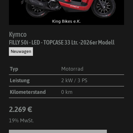
Kymco
FILLY 50i - LED - TOPCASE 33 Ltr. -2026er Modell
Neuwagen
Typ
Motorrad
Leistung
2 kW / 3 PS
Kilometerstand
0 km
2.269 €
19% MwSt.