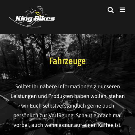
Zum
Inhalt
springen
Fahrzeuge
Solltet Ihr nähere Informationen zu unseren
Leistungen und Produkten haben wollen, stehen
wir Euch selbstverständlich gerne auch
persönlich zur Verfügung. Schaut einfach mal
vorbei, auch wenn es nur auf einen Kaffee ist.