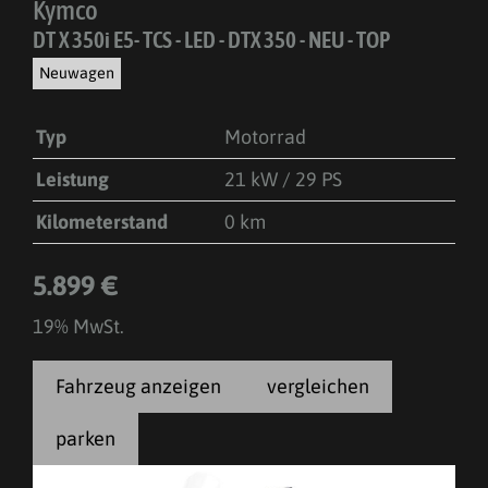
Kymco
DT X 350i E5- TCS - LED - DTX 350 - NEU - TOP
Neuwagen
Typ
Motorrad
Leistung
21 kW / 29 PS
Kilometerstand
0 km
5.899 €
19% MwSt.
Fahrzeug anzeigen
vergleichen
parken