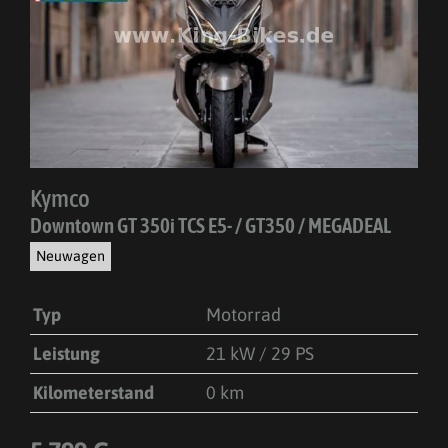
Kymco
Downtown GT 350i TCS E5- / GT350 / MEGADEAL
Neuwagen
Typ
Motorrad
Leistung
21 kW / 29 PS
Kilometerstand
0 km