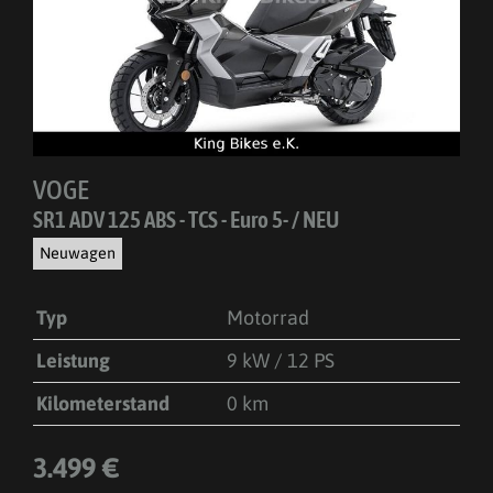
VOGE
SR1 ADV 125 ABS - TCS - Euro 5- / NEU
Neuwagen
Typ
Motorrad
Leistung
9 kW / 12 PS
Kilometerstand
0 km
3.499 €