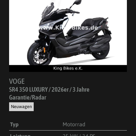
VOGE
SR4 350 LUXURY / 2026er / 3 Jahre
Garantie/Radar
Neuwagen
Typ
Motorrad