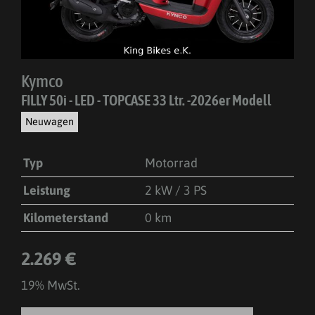
Kymco
FILLY 50i - LED - TOPCASE 33 Ltr. -2026er Modell
Neuwagen
Typ
Motorrad
Leistung
2 kW / 3 PS
Kilometerstand
0 km
2.269 €
19% MwSt.