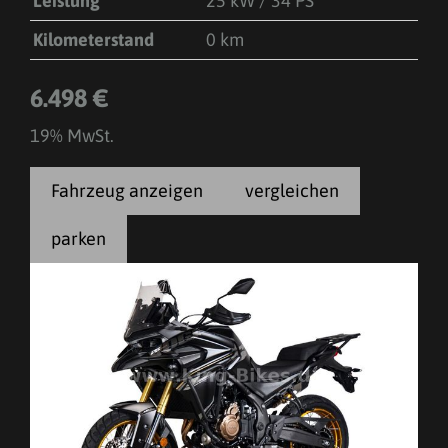
Leistung
25 kW / 34 PS
Kilometerstand
0 km
6.498 €
19% MwSt.
Fahrzeug anzeigen
vergleichen
parken