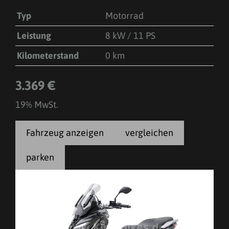
Typ
Motorrad
Leistung
8 kW / 11 PS
Kilometerstand
0 km
3.369 €
19% MwSt.
Fahrzeug anzeigen
vergleichen
parken