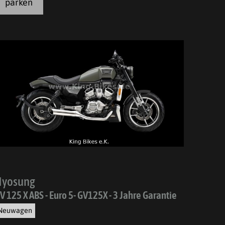
parken
Hyosung
V 125 X ABS - Euro 5- GV125X - 3 Jahre Garantie
Neuwagen