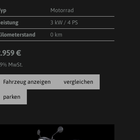
Typ
Motorrad
Leistung
3 kW / 4 PS
Kilometerstand
0 km
2.959 €
9% MwSt.
Fahrzeug anzeigen
vergleichen
parken