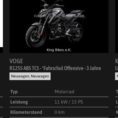
VOGE
R125S ABS TCS - *Fahrschul Offensive - 3 Jahre
L
Neuwagen, Neuwagen
Typ
Motorrad
Leistung
11 kW / 15 PS
Kilometerstand
0 km