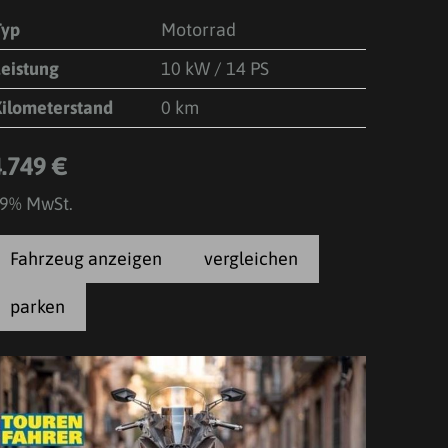
Typ
Motorrad
Leistung
10 kW / 14 PS
Kilometerstand
0 km
4.749 €
9% MwSt.
Fahrzeug anzeigen
vergleichen
parken