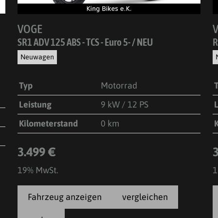
VOGE
SR1 ADV 125 ABS - TCS - Euro 5- / NEU
R
Neuwagen
Typ
Motorrad
Leistung
9 kW / 12 PS
Kilometerstand
0 km
3.499 €
19% MwSt.
1
Fahrzeug anzeigen
vergleichen