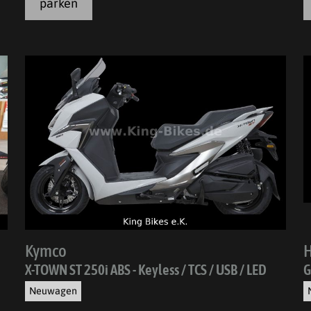
parken
Kymco
X-TOWN ST 250i ABS - Keyless / TCS / USB / LED
G
Neuwagen