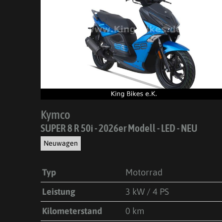
Kymco
SUPER 8 R 50i - 2026er Modell - LED - NEU
Neuwagen
Typ
Motorrad
Leistung
3 kW / 4 PS
Kilometerstand
0 km