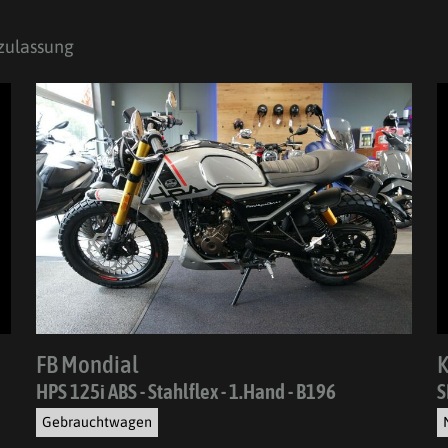
zulassung
FB Mondial
HPS 125i ABS - Stahlflex - 1.Hand - B196
S
Gebrauchtwagen