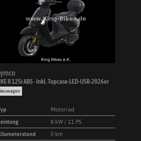
Kymco
IKE II 125i ABS - Inkl. Topcase-LED-USB-2026er
Neuwagen
Typ
Motorrad
Leistung
8 kW / 11 PS
Kilometerstand
0 km