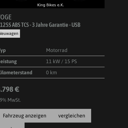
VOGE
125S ABS TCS - 3 Jahre Garantie - USB
Neuwagen
Typ
Motorrad
Leistung
11 kW / 15 PS
Kilometerstand
0 km
3.798 €
9% MwSt.
Fahrzeug anzeigen
vergleichen