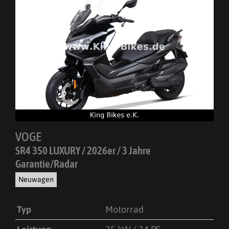
VOGE
SR4 350 LUXURY / 2026er / 3 Jahre
Garantie/Radar
Neuwagen
Typ
Motorrad