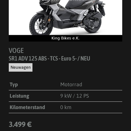
VOGE
SR1 ADV 125 ABS - TCS - Euro 5- / NEU
Neuwagen
Typ
Motorrad
Leistung
9 kW / 12 PS
Kilometerstand
0 km
3.499 €