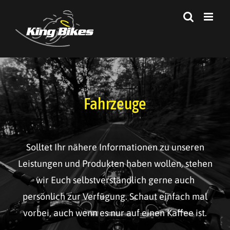
Zum
Inhalt
springen
Fahrzeuge
Solltet Ihr nähere Informationen zu unseren
Leistungen und Produkten haben wollen, stehen
wir Euch selbstverständlich gerne auch
persönlich zur Verfügung. Schaut einfach mal
vorbei, auch wenn es nur auf einen Kaffee ist.