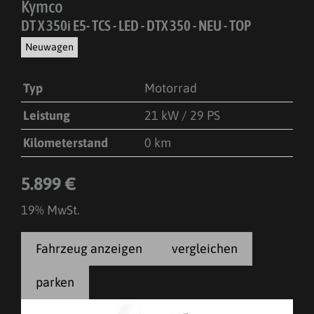
Kymco
DT X 350i E5- TCS - LED - DTX 350 - NEU - TOP
Neuwagen
Typ
Motorrad
Leistung
21 kW / 29 PS
Kilometerstand
0 km
5.899 €
19% MwSt.
Fahrzeug anzeigen
vergleichen
parken