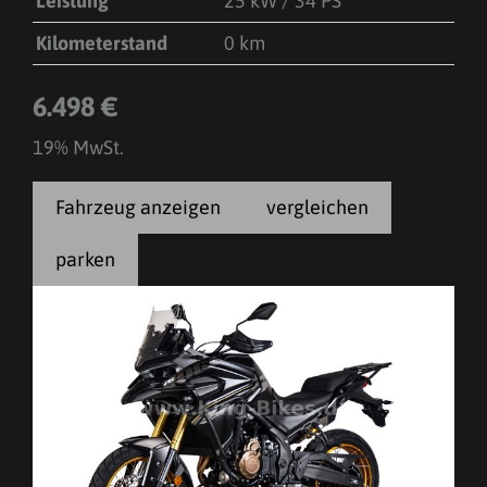
Leistung
25 kW / 34 PS
Kilometerstand
0 km
6.498 €
19% MwSt.
Fahrzeug anzeigen
vergleichen
parken