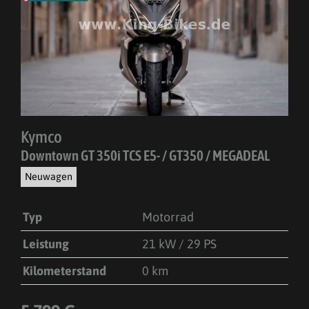
Kymco
Downtown GT 350i TCS E5- / GT350 / MEGADEAL
Neuwagen
Typ
Motorrad
Leistung
21 kW / 29 PS
Kilometerstand
0 km