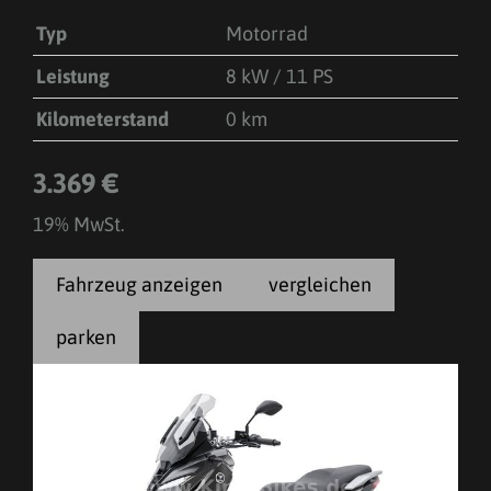
Typ
Motorrad
Leistung
8 kW / 11 PS
Kilometerstand
0 km
3.369 €
19% MwSt.
Fahrzeug anzeigen
vergleichen
parken