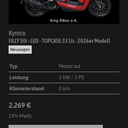
Kymco
FILLY 50i - LED - TOPCASE 33 Ltr. -2026er Modell
Neuwagen
Typ
Motorrad
Leistung
2 kW / 3 PS
Kilometerstand
0 km
2.269 €
19% MwSt.