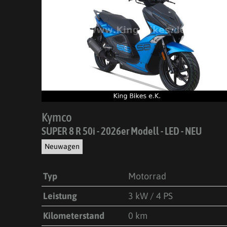
Kymco
SUPER 8 R 50i - 2026er Modell - LED - NEU
Neuwagen
Typ
Motorrad
Leistung
3 kW / 4 PS
Kilometerstand
0 km