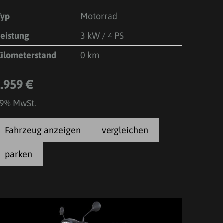
Typ
Motorrad
Leistung
3 kW / 4 PS
Kilometerstand
0 km
2.959 €
9% MwSt.
Fahrzeug anzeigen
vergleichen
parken