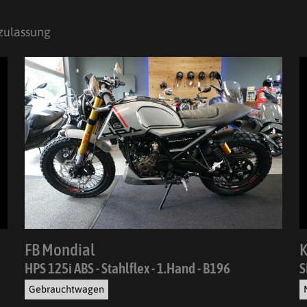
zulassung
FB Mondial
HPS 125i ABS - Stahlflex - 1.Hand - B196
S
Gebrauchtwagen