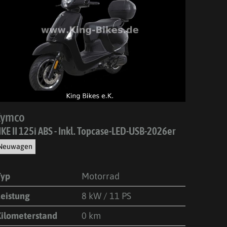
Kymco
IKE II 125i ABS - Inkl. Topcase-LED-USB-2026er
Neuwagen
Typ
Motorrad
Leistung
8 kW / 11 PS
Kilometerstand
0 km