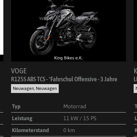
VOGE
R125S ABS TCS - *Fahrschul Offensive - 3 Jahre
L
Neuwagen, Neuwagen
Typ
Motorrad
Leistung
11 kW / 15 PS
Kilometerstand
0 km