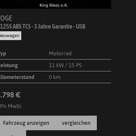
VOGE
125S ABS TCS - 3 Jahre Garantie - USB
Neuwagen
Typ
Motorrad
Leistung
11 kW / 15 PS
Kilometerstand
0 km
3.798 €
9% MwSt.
Fahrzeug anzeigen
vergleichen