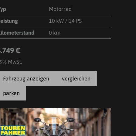
Typ
Motorrad
Leistung
10 kW / 14 PS
Kilometerstand
0 km
4.749 €
9% MwSt.
Fahrzeug anzeigen
vergleichen
parken