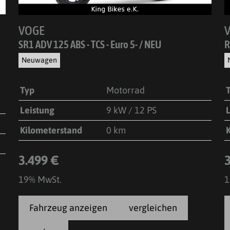
VOGE
SR1 ADV 125 ABS - TCS - Euro 5- / NEU
R
Neuwagen
Typ
Motorrad
Leistung
9 kW / 12 PS
Kilometerstand
0 km
3.499 €
19% MwSt.
1
Fahrzeug anzeigen
vergleichen