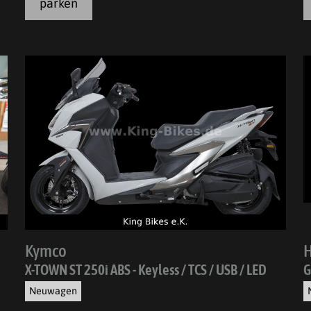
parken
Kymco
X-TOWN ST 250i ABS - Keyless / TCS / USB / LED
G
Neuwagen