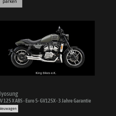
parken
Hyosung
V 125 X ABS - Euro 5- GV125X - 3 Jahre Garantie
Neuwagen